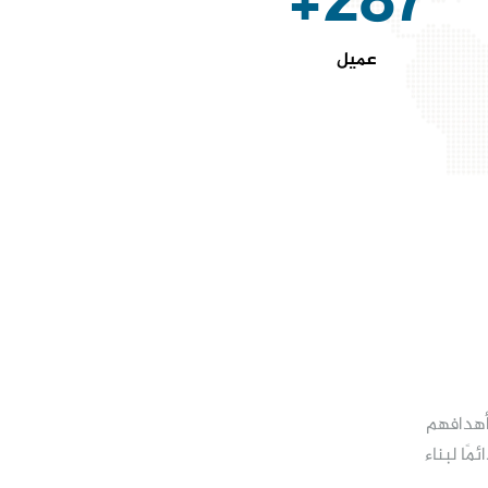
287+
عميل
 أهدافهم
ًا لبناء