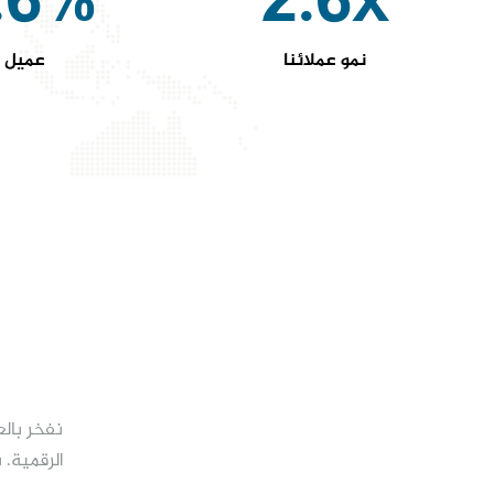
.6%
2.6x
نمو عملائنا
عميل 
نفخر بالع
الرقمية. 