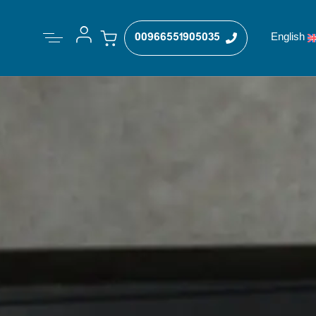
00966551905035
English