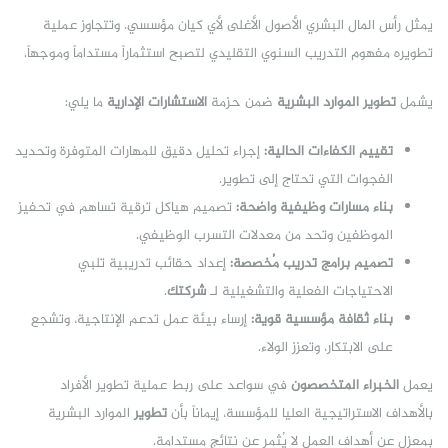
يمثل رأس المال البشري الأصول الأغلى لأي كيان مؤسسي. وتتجاوز عملية
تطويره مفهوم التدريب السنوي التقليدي لتصبح استثماراً مستداماً وموجهاً.
يشمل
تطوير الموارد البشرية
ضمن حزمة
الاستشارات الإدارية
ما يلي:
تقييم الكفاءات الحالية:
إجراء تحليل دقيق للمهارات المتوفرة وتحديد
الفجوات التي تحتاج إلى تطوير.
بناء مسارات وظيفية واضحة:
تصميم هياكل ترقية تساهم في تحفيز
الموظفين وتحد من معدلات التسرب الوظيفي.
تصميم برامج تدريب مُخصصة:
إعداد حقائب تدريبية تلبي
الاحتياجات الفعلية والتشغيلية لـ
شركتك
.
بناء ثقافة مؤسسية قوية:
إرساء بيئة عمل تدعم الإنتاجية، وتشجع
على الابتكار، وتعزز الولاء.
يعمل
الخبراء المتخصصون
في سواعد على ربط عملية تطوير الأفراد
بالأهداف الاستراتيجية العليا للمؤسسة، إيماناً بأن
تطوير
الموارد البشرية
بمعزل عن أهداف العمل لا يُثمر عن نتائج مستدامة.