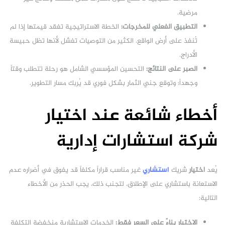
مرضية.
التطبيق الفعلي للمخرجات:
الخطة الاستراتيجية تفقد قيمتها إذا لم
تُنفذ على أرض الواقع. الكثير من التوصيات تفشل لأنها تظل حبيسة
الأدراج.
الصبر على النتائج:
التحسين المؤسسي الشامل هو رحلة تتطلب وقتاً
وجهداً؛ وتوقع جني الثمار بشكل فوري قد يُربك مسار التطوير.
أخطاء شائعة عند اختيار
شركة استشارات إدارية
يُعد
اختيار
شريك
استشاري
غير مناسب قراراً مكلفاً قد يفوق في أضراره عدم
الاستعانة باستشاري على الإطلاق. لتجنب ذلك، يجب الحذر من الأخطاء
التالية:
الاختيار بناءً على السعر فقط:
الخدمات الاستشارية منخفضة التكلفة