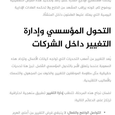
يمتلك الاستشاري الإداري القدرة على رصد وتحديد هذه الفرص التشغيلية
بوضوح تام، كونه يراقب المشهد من الخارج ولا تحكمه العادات الإدارية
اليومية التي يعتاد عليها العاملون داخل المنشأة.
التحول المؤسسي وإدارة
التغيير داخل الشركات
يُعد التغيير من أصعب التحديات التي تواجه كيانات الأعمال، وتزداد هذه
الصعوبة عندما يتعلق الأمر بالتحول المؤسسي الشامل. تبرز هنا تحديات
حقيقية مثل مقاومة الموظفين للتغيير، والخوف من المجهول، والتمسك
بالأساليب التقليدية.
لضمان نجاح هذه المرحلة، تتطلب
إدارة التغيير
تطبيق منهجية احترافية
ترتكز على الدعائم التالية:
التواصل الواضح والفعال:
لا ينبغي فرض التغيير من أعلى الهرم