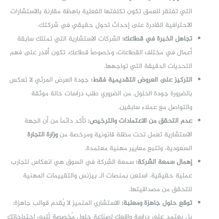
التي تفتقر للعمق تكون تكلفتها الفعلية باهظة مقارنة بالاستشارات
الاحترافية القادرة على إحداث تحول حقيقي في شركتك.
تجاهل الخبرة في قطاعك:
الشركات الاستشارية التي تمتلك سابقة
أعمال في مختلف القطاعات، وخصوصاً قطاعك، تكون أقدر على فهم
التحديات الدقيقة التي تواجهها.
التركيز على العروض التقديمية فقط:
جودة العرض المرئي لا تعكس
بالضرورة جودة الحلول. من الضروري طلب دراسات حالة موثقة
والتواصل مع عملاء سابقين.
عدم التحقق من الاعتمادات والترخيص:
تأكد دائماً من أن الجهة
الاستشارية تعمل تحت مظلة قانونية ومرخصة من
وزارة التجارة
السعودية، وتتبع معايير مهنية معتمدة.
إهمال سمعة الشركة:
سمعة الشركة في السوق هي انعكاس لتجارب
عملية حقيقية. استعن بمنصات الـ بيزنس والتقييمات المهنية
للتحقق من مصداقيتها.
توقع حلول جاهزة ومعلبة:
الاستشاري المتميز لا يُقدم قوالب جاهزة؛
بل يعتمد على دراسة واقعك لصناعة حلول مُخصصة تُلبي احتياجاتك