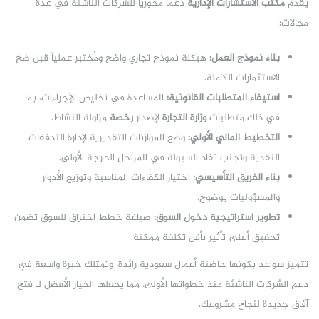
يُقدم
مكتب الاستشارات الإدارية
دعماً محورياً للشركات الناشئة في عدة
مجالات:
بناء نموذج العمل:
هيكلة نموذج تجاري واضح ومُختبَر عملياً قبل ضخ
الاستثمارات الكاملة.
استيفاء المتطلبات القانونية:
المساعدة في تخليص الإجراءات، بما
في ذلك متطلبات
وزارة التجارة
لإصدار
رخصة
مزاولة النشاط.
التخطيط المالي الأولي:
وضع الموازنات التقديرية لإدارة التدفقات
النقدية وتجنب نفاد السيولة في المراحل الحرجة الأولى.
بناء الفريق التأسيسي:
اختيار الكفاءات المناسبة وتوزيع الأدوار
والمسؤوليات بوضوح.
تطوير استراتيجية دخول السوق:
صياغة خطط اختراق للسوق تضمن
تحقيق أعلى تأثير بأقل تكلفة ممكنة.
تتميز سواعد بكونها حاضنة أعمال سعودية رائدة، وتمتلك خبرة واسعة في
دعم الشركات الناشئة منذ خطواتها الأولى، مما يجعلها الخيار الأفضل لـ فتح
آفاق جديدة لنجاح مشروعك.