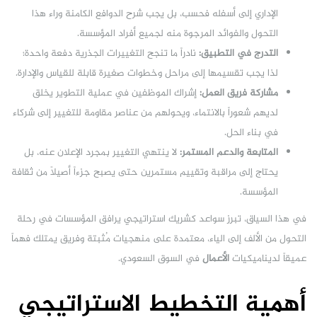
الإداري إلى أسفله فحسب، بل يجب شرح الدوافع الكامنة وراء هذا
التحول والفوائد المرجوة منه لجميع أفراد المؤسسة.
التدرج في التطبيق:
نادراً ما تنجح التغييرات الجذرية دفعة واحدة؛
لذا يجب تقسيمها إلى مراحل وخطوات صغيرة قابلة للقياس والإدارة.
مشاركة فريق العمل:
إشراك الموظفين في عملية التطوير يخلق
لديهم شعوراً بالانتماء، ويحولهم من عناصر مقاومة للتغيير إلى شركاء
في بناء الحل.
المتابعة والدعم المستمر:
لا ينتهي التغيير بمجرد الإعلان عنه، بل
يحتاج إلى مراقبة وتقييم مستمرين حتى يصبح جزءاً أصيلاً من ثقافة
المؤسسة.
في هذا السياق، تبرز سواعد كشريك استراتيجي يرافق المؤسسات في رحلة
التحول من الألف إلى الياء، معتمدة على منهجيات مُثبتة وفريق يمتلك فهماً
عميقاً لديناميكيات
الأعمال
في السوق السعودي.
أهمية التخطيط الاستراتيجي