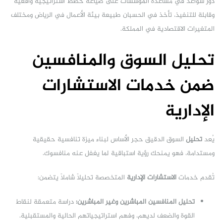
دور سواعد في مساعدة المؤسسات على صياغة خطط استراتيجية واقعية
وقابلة للتنفيذ، تأخذ في الحسبان طبيعة بيئة الأعمال في الرياض ومختلف
المتغيرات الاقتصادية في المملكة.
تحليل السوق والمنافسين
ضمن خدمات الاستشارات
الإدارية
يُعد
تحليل
السوق الدقيق حجر الأساس لبناء ميزة تنافسية حقيقية
ومستدامة، فهو يمنحك رؤية استباقية لما يغفل عنه منافسوك.
تُقدم خدمات
الاستشارات الإدارية
المتخصصة تحليلاً شاملاً يتضمن:
تحليل المنافسين المباشرين وغير المباشرين:
دراسة متعمقة لنقاط
القوة والضعف لديهم، وفهم استراتيجياتهم الحالية والمستقبلية.