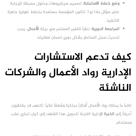
وضع خطط الاستجابة:
تصميم سيناريوهات وحلول مسبقة للإجابة
على سؤال ماذا لو؟، لتكون المؤسسة مستعدة بخطط طوارئ جاهزة
للتنفيذ.
المراجعة الدورية:
نظراً للتغير المستمر في بيئة
الأعمال
، يجب
تحديث سجل المخاطر بشكل دوري لضمان فعاليته.
كيف تدعم الاستشارات
الإدارية رواد الأعمال والشركات
الناشئة
غالباً ما يمتلك رواد الأعمال أفكاراً مبتكرة وشغفاً عالياً، لكنهم قد يفتقرون
أحياناً إلى
الخبرة
الإدارية اللازمة لتحويل هذا الشغف إلى كيان تجاري صلب
ومستدام.