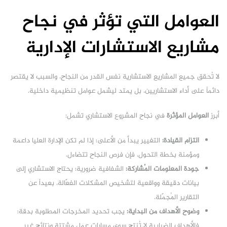
العوامل التي تؤثر في نجاح
مشاريع الاستشارات الإدارية
لا تُحقق جميع المشاريع الاستشارية نفس القدر من النجاح، والسبب لا يقتصر
دائماً على أداء الاستشاريين، بل يمتد ليشمل عوامل تنظيمية داخلية.
أبرز
العوامل المؤثرة
في نجاح المشروع الاستشاري تشمل:
التزام القيادة:
التغيير يبدأ من الأعلى؛ إذا لم تكن الإدارة العليا داعمة
ومؤمنة بخطة التحول، فإن فرص النجاح تتضاءل.
جودة المعلومات المُشاركة:
الشفافية ضرورية؛ يحتاج الاستشاري إلى
بيانات دقيقة وواقعية لتشخيص المشكلات الفعّالة، بعيداً عن
التقارير المُجمّلة.
وضوح الأهداف من البداية:
يجب تحديد المخرجات المطلوبة بدقة؛
فالأهداف الضبابية لا تُنتج سوى مسارات عمل مشتتة ونتائج غير