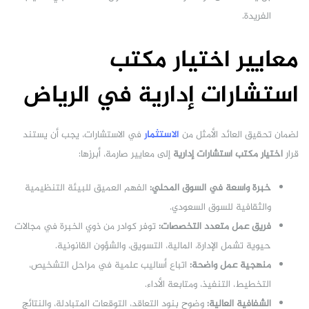
الفريدة.
معايير اختيار مكتب
استشارات إدارية في الرياض
لضمان تحقيق العائد الأمثل من
الاستثمار
في الاستشارات، يجب أن يستند
قرار
اختيار
مكتب استشارات إدارية
إلى معايير صارمة، أبرزها:
خبرة واسعة في السوق المحلي:
الفهم العميق للبيئة التنظيمية
والثقافية للسوق السعودي.
فريق عمل متعدد التخصصات:
توفر كوادر من ذوي الخبرة في مجالات
حيوية تشمل الإدارة، المالية، التسويق، والشؤون القانونية.
منهجية عمل واضحة:
اتباع أساليب علمية في مراحل التشخيص،
التخطيط، التنفيذ، ومتابعة الأداء.
الشفافية العالية:
وضوح بنود التعاقد، التوقعات المتبادلة، والنتائج