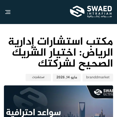
gle
ion
نش
نش
الك
في:
علي
مكتب استشارات إدارية
الرياض: اختيار الشريك
الصحيح لشركتك
branddmarket
مايو 14, 2026
استشارات