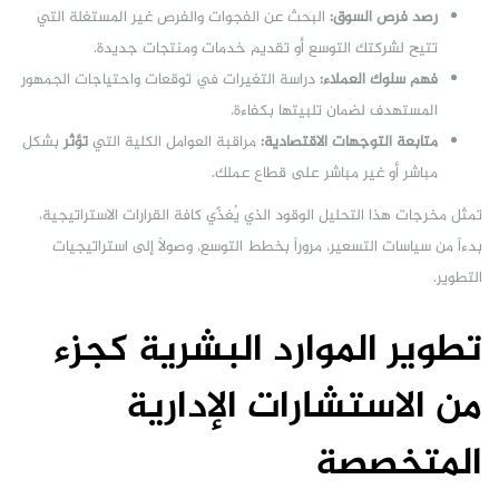
رصد فرص السوق:
البحث عن الفجوات والفرص غير المستغلة التي
تتيح لشركتك التوسع أو تقديم خدمات ومنتجات جديدة.
فهم سلوك العملاء:
دراسة التغيرات في توقعات واحتياجات الجمهور
المستهدف لضمان تلبيتها بكفاءة.
متابعة التوجهات الاقتصادية:
مراقبة العوامل الكلية التي
تؤثر
بشكل
مباشر أو غير مباشر على قطاع عملك.
تمثل مخرجات هذا التحليل الوقود الذي يُغذّي كافة القرارات الاستراتيجية،
بدءاً من سياسات التسعير، مروراً بخطط التوسع، وصولاً إلى استراتيجيات
التطوير.
تطوير الموارد البشرية كجزء
من الاستشارات الإدارية
المتخصصة