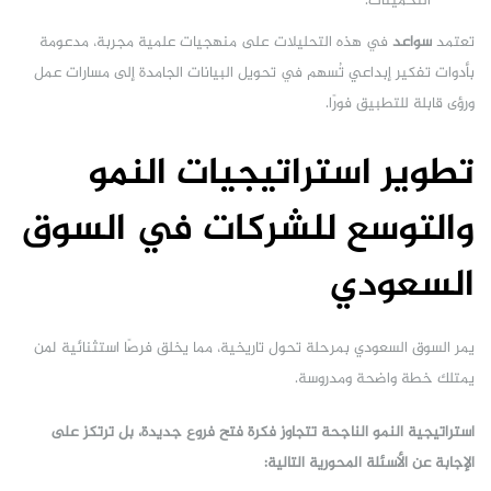
التخمينات.
تعتمد
سواعد
في هذه التحليلات على منهجيات علمية مجربة، مدعومة
بأدوات تفكير إبداعي تُسهم في تحويل البيانات الجامدة إلى مسارات عمل
ورؤى قابلة للتطبيق فورًا.
تطوير استراتيجيات النمو
والتوسع للشركات في السوق
السعودي
يمر السوق السعودي بمرحلة تحول تاريخية، مما يخلق فرصًا استثنائية لمن
يمتلك خطة واضحة ومدروسة.
استراتيجية النمو الناجحة تتجاوز فكرة فتح فروع جديدة، بل ترتكز على
الإجابة عن الأسئلة المحورية التالية: