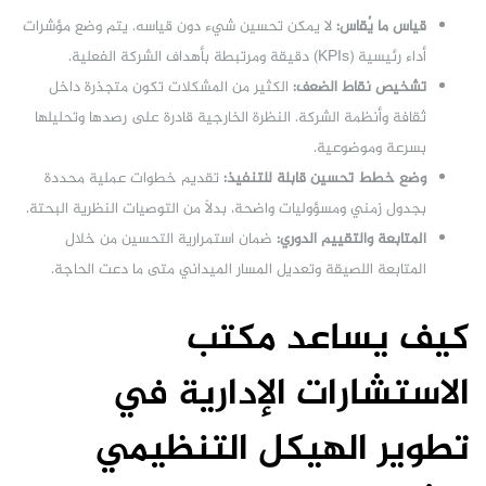
قياس ما يُقاس:
لا يمكن تحسين شيء دون قياسه. يتم وضع مؤشرات
أداء رئيسية (KPIs) دقيقة ومرتبطة بأهداف الشركة الفعلية.
تشخيص نقاط الضعف:
الكثير من المشكلات تكون متجذرة داخل
ثقافة وأنظمة الشركة. النظرة الخارجية قادرة على رصدها وتحليلها
بسرعة وموضوعية.
وضع خطط تحسين قابلة للتنفيذ:
تقديم خطوات عملية محددة
بجدول زمني ومسؤوليات واضحة، بدلاً من التوصيات النظرية البحتة.
المتابعة والتقييم الدوري:
ضمان استمرارية التحسين من خلال
المتابعة اللصيقة وتعديل المسار الميداني متى ما دعت الحاجة.
كيف يساعد مكتب
الاستشارات الإدارية في
تطوير الهيكل التنظيمي