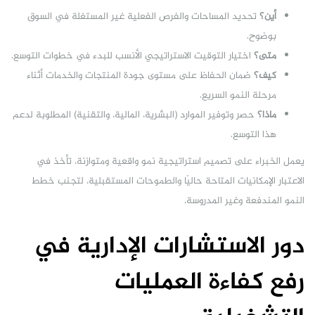
أين؟
تحديد المساحات والفرص الفعلية غير المستغلة في السوق
بوضوح.
متى؟
اختيار التوقيت الاستراتيجي الأنسب للبدء في خطوات التوسع.
كيف؟
ضمان الحفاظ على مستوى جودة المنتجات والخدمات أثناء
مرحلة النمو السريع.
ماذا؟
حصر وتوفير الموارد (البشرية، المالية، والتقنية) المطلوبة لدعم
هذا التوسع.
يعمل الخبراء على تصميم استراتيجية نمو واقعية ومتوازنة، تأخذ في
الاعتبار الإمكانيات المتاحة حاليًا والطموحات المستقبلية، لتجنب خطط
النمو المندفعة وغير المدروسة.
دور الاستشارات الإدارية في
رفع كفاءة العمليات