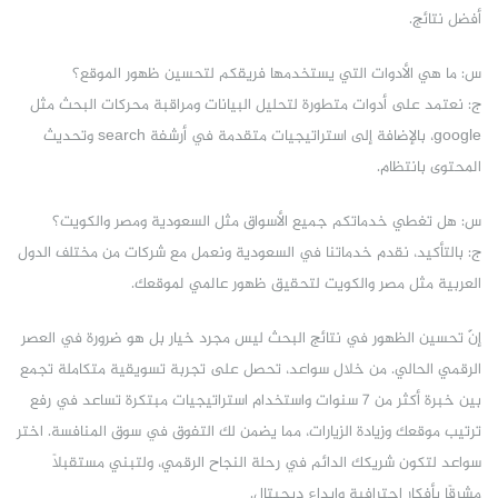
أفضل نتائج.
س: ما هي الأدوات التي يستخدمها فريقكم لتحسين ظهور الموقع؟
ج: نعتمد على أدوات متطورة لتحليل البيانات ومراقبة محركات البحث مثل
google، بالإضافة إلى استراتيجيات متقدمة في أرشفة search وتحديث
المحتوى بانتظام.
س: هل تغطي خدماتكم جميع الأسواق مثل السعودية ومصر والكويت؟
ج: بالتأكيد، نقدم خدماتنا في السعودية ونعمل مع شركات من مختلف الدول
العربية مثل مصر والكويت لتحقيق ظهور عالمي لموقعك.
إنّ تحسين الظهور في نتائج البحث ليس مجرد خيار بل هو ضرورة في العصر
الرقمي الحالي. من خلال سواعد، تحصل على تجربة تسويقية متكاملة تجمع
بين خبرة أكثر من 7 سنوات واستخدام استراتيجيات مبتكرة تساعد في رفع
ترتيب موقعك وزيادة الزيارات، مما يضمن لك التفوق في سوق المنافسة. اختر
سواعد لتكون شريكك الدائم في رحلة النجاح الرقمي، ولتبني مستقبلًا
مشرقًا بأفكار احترافية وإبداع ديجيتال.