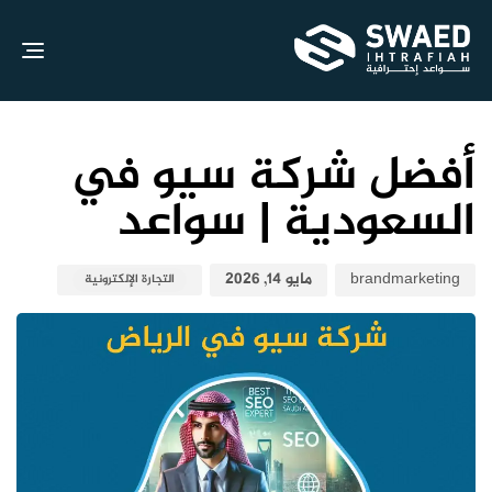
gle
ion
نش
نش
الك
في:
علي
أفضل شركة سيو في
السعودية | سواعد
brandmarketing
مايو 14, 2026
التجارة الإلكترونية