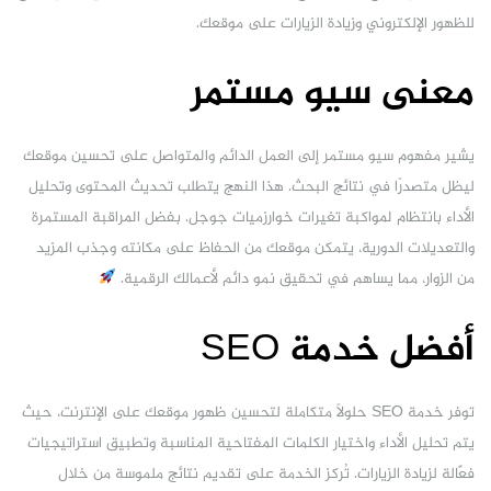
للظهور الإلكتروني وزيادة الزيارات على موقعك.
معنى سيو مستمر
يشير مفهوم سيو مستمر إلى العمل الدائم والمتواصل على تحسين موقعك
ليظل متصدرًا في نتائج البحث. هذا النهج يتطلب تحديث المحتوى وتحليل
الأداء بانتظام لمواكبة تغيرات خوارزميات جوجل. بفضل المراقبة المستمرة
والتعديلات الدورية، يتمكن موقعك من الحفاظ على مكانته وجذب المزيد
من الزوار، مما يساهم في تحقيق نمو دائم لأعمالك الرقمية.
أفضل خدمة SEO
توفر خدمة SEO حلولاً متكاملة لتحسين ظهور موقعك على الإنترنت، حيث
يتم تحليل الأداء واختيار الكلمات المفتاحية المناسبة وتطبيق استراتيجيات
فعّالة لزيادة الزيارات. تُركز الخدمة على تقديم نتائج ملموسة من خلال