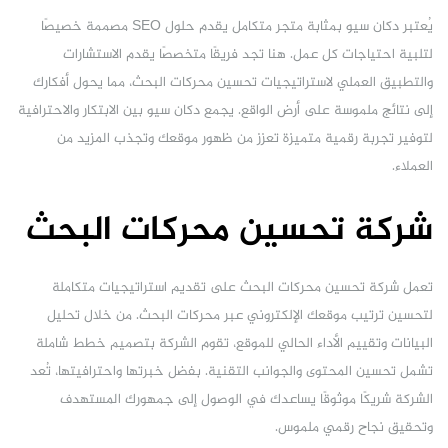
يُعتبر دكان سيو بمثابة متجر متكامل يقدم حلول SEO مصممة خصيصًا
لتلبية احتياجات كل عمل. هنا تجد فريقًا متخصصًا يقدم الاستشارات
والتطبيق العملي لاستراتيجيات تحسين محركات البحث، مما يحول أفكارك
إلى نتائج ملموسة على أرض الواقع. يجمع دكان سيو بين الابتكار والاحترافية
لتوفير تجربة رقمية متميزة تعزز من ظهور موقعك وتجذب المزيد من
العملاء.
شركة تحسين محركات البحث
تعمل شركة تحسين محركات البحث على تقديم استراتيجيات متكاملة
لتحسين ترتيب موقعك الإلكتروني عبر محركات البحث. من خلال تحليل
البيانات وتقييم الأداء الحالي للموقع، تقوم الشركة بتصميم خطط شاملة
تشمل تحسين المحتوى والجوانب التقنية. بفضل خبرتها واحترافيتها، تُعد
الشركة شريكًا موثوقًا يساعدك في الوصول إلى جمهورك المستهدف
وتحقيق نجاح رقمي ملموس.