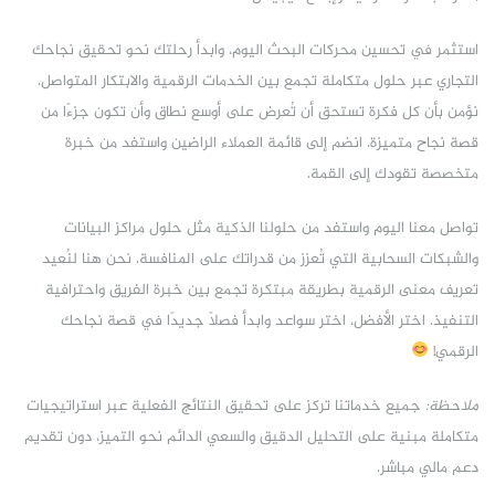
استثمر في تحسين محركات البحث اليوم، وابدأ رحلتك نحو تحقيق نجاحك
التجاري عبر حلول متكاملة تجمع بين الخدمات الرقمية والابتكار المتواصل.
نؤمن بأن كل فكرة تستحق أن تُعرض على أوسع نطاق وأن تكون جزءًا من
قصة نجاح متميزة. انضم إلى قائمة العملاء الراضين واستفد من خبرة
متخصصة تقودك إلى القمة.
تواصل معنا اليوم واستفد من حلولنا الذكية مثل حلول مراكز البيانات
والشبكات السحابية التي تُعزز من قدراتك على المنافسة. نحن هنا لنُعيد
تعريف معنى الرقمية بطريقة مبتكرة تجمع بين خبرة الفريق واحترافية
التنفيذ. اختر الأفضل، اختر سواعد وابدأ فصلًا جديدًا في قصة نجاحك
الرقمي!
ملاحظة:
جميع خدماتنا تركز على تحقيق النتائج الفعلية عبر استراتيجيات
متكاملة مبنية على التحليل الدقيق والسعي الدائم نحو التميز، دون تقديم
دعم مالي مباشر.