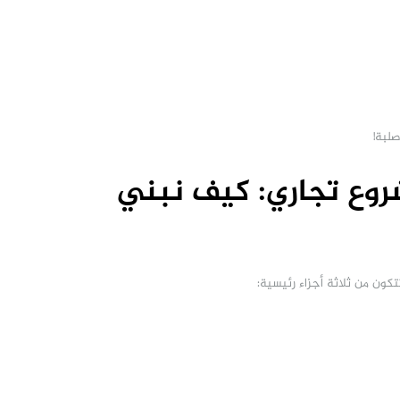
لبة!
وع تجاري: كيف نبني
كون من ثلاثة أجزاء رئيسية: