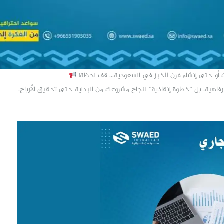
 أو حتى إنشاء فرن للخبز في السعودية… قف لحظة!
اهية، بل “خطوة إنقاذية” لنجاح مشروعك من البداية حتى تحقيق الأرباح.