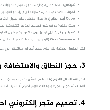
شوبكس
: منصة عصرية لإدارة متاجر إلكترونية بخيارات د
فاتورة
: تساعد في تنظيم عمليات البيع وإصدار الفواتير ا
Odoo أودو
: نظام إدارة أعمال متكامل يضم حلول المتاجر 
ويلت
: منشئ مواقع يتيح تصميم المتاجر الإلكترونية بس
شهبندر
،
متجرة
،
ايزي اوردرز
،
يوبيمنتس
، وغيرها من الحلو
WooCommerce
(للووردبريس): خيار شهير للباحثين 
اختر
المنصة الملائمة
بناءً على حجم أعمالك، ميزانيتك، نوع م
3. حجز النطاق والاستضافة وبدء بناء متجرك
اختر
اسم النطاق (الدومين)
المناسب لمشروعك، وحجزه من مزود
التي تلائم حجم متجرك وتوقعاتك للزوار. احرص أن تكون الاستضا
4. تصميم متجر إلكتروني احترافي وجذاب