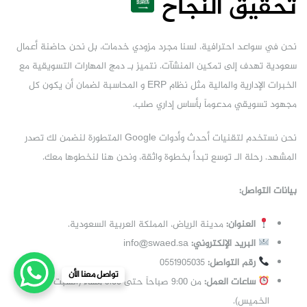
تحقيق النجاح
نحن في سواعد احترافية، لسنا مجرد مزودي خدمات، بل نحن حاضنة أعمال
سعودية تهدف إلى تمكين المنشآت. نتميز بـ دمج المهارات التسويقية مع
الخبرات الإدارية والمالية مثل نظام ERP و المحاسبة لضمان أن يكون كل
مجهود تسويقي مدعوماً بأساس إداري صلب.
نحن نستخدم لتقنيات أحدث وأدوات Google المتطورة لنضمن لك تصدر
المشهد. رحلة الـ توسع تبدأ بخطوة واثقة، ونحن هنا لنخطوها معك.
بيانات التواصل:
العنوان:
مدينة الرياض، المملكة العربية السعودية.
البريد الإلكتروني:
info@swaed.sa
رقم التواصل:
0551905035
تواصل معنا الأن
ساعات العمل:
من 9:00 صباحاً حتى 9:00 مساءً (السبت –
الخميس).