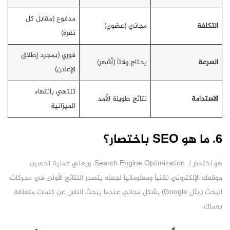
مدفوع (مقابل كل
التكلفة
مجاني (عضوي)
نقرة)
فوري (بمجرد إطلاق
السرعة
يحتاج وقتاً (أشهر)
الإعلان)
تنتهي بانتهاء
الاستدامة
نتائج طويلة الأمد
الميزانية
6. ما هو SEO باختصار؟
هو اختصار لـ Search Engine Optimization، ويعني عملية تحسين
موقعك الإلكتروني تقنياً ومعلوماتياً لجعله يتصدر النتائج الأولى في محركات
البحث (مثل Google) بشكل مجاني عندما يبحث الناس عن كلمات متعلقة
بعملك.