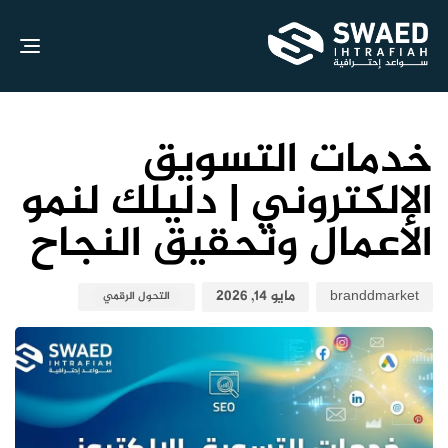
gle
ion
نش
نش
الك
في:
علي
خدمات التسويق
الالكتروني | دليلك لنمو
الأعمال وتحقيق النجاح
branddmarket
مايو 14, 2026
التحول الرقمي