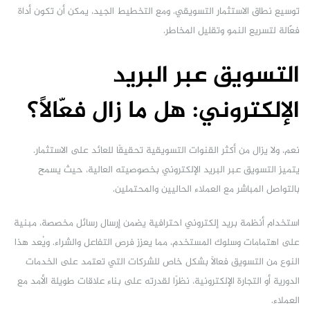
توسيع نطاق الاستثمار التسويقي. ومع التخطيط الجيد، يمكن أن تكون أداة
فعّالة لتسريع النمو وتقليل المخاطر.
التسويق عبر البريد
الإلكتروني: هل ما زال فعّالًا؟
نعم، ولا يزال من أكثر القنوات التسويقية تحقيقًا للعائد على الاستثمار.
يتميز التسويق عبر البريد الإلكتروني بخصوصيته العالية، حيث يسمح
بالتواصل المباشر مع العملاء الحاليين والمحتملين.
استخدام أنظمة بريد إلكتروني احترافية يضمن إرسال رسائل مخصصة، مبنية
على اهتمامات وسلوك المستخدم، مما يعزز فرص التفاعل والشراء. ويُعد هذا
النوع من التسويق فعالًا بشكل خاص للشركات التي تعتمد على الخدمات
الدورية أو التجارة الإلكترونية، نظرًا لقدرته على بناء علاقات طويلة الأمد مع
العملاء.