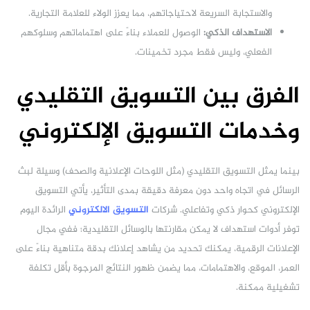
والاستجابة السريعة لاحتياجاتهم، مما يعزز الولاء للعلامة التجارية.
الاستهداف الذكي:
الوصول للعملاء بناءً على اهتماماتهم وسلوكهم
الفعلي، وليس فقط مجرد تخمينات.
الفرق بين التسويق التقليدي
وخدمات التسويق الإلكتروني
بينما يمثل التسويق التقليدي (مثل اللوحات الإعلانية والصحف) وسيلة لبث
الرسائل في اتجاه واحد دون معرفة دقيقة بمدى التأثير، يأتي التسويق
الإلكتروني كحوار ذكي وتفاعلي. شركات
التسويق الالكتروني
الرائدة اليوم
توفر أدوات استهداف لا يمكن مقارنتها بالوسائل التقليدية؛ ففي مجال
الإعلانات الرقمية، يمكنك تحديد من يشاهد إعلانك بدقة متناهية بناءً على
العمر، الموقع، والاهتمامات، مما يضمن ظهور النتائج المرجوة بأقل تكلفة
تشغيلية ممكنة.