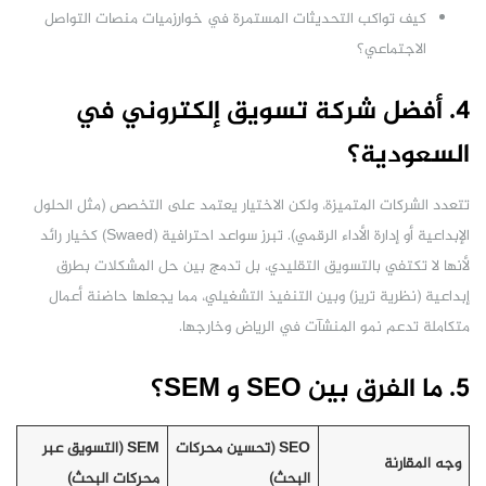
كيف تواكب التحديثات المستمرة في خوارزميات منصات التواصل
الاجتماعي؟
4. أفضل شركة تسويق إلكتروني في
السعودية؟
تتعدد الشركات المتميزة، ولكن الاختيار يعتمد على التخصص (مثل الحلول
الإبداعية أو إدارة الأداء الرقمي). تبرز سواعد احترافية (Swaed) كخيار رائد
لأنها لا تكتفي بالتسويق التقليدي، بل تدمج بين حل المشكلات بطرق
إبداعية (نظرية تريز) وبين التنفيذ التشغيلي، مما يجعلها حاضنة أعمال
متكاملة تدعم نمو المنشآت في الرياض وخارجها.
5. ما الفرق بين SEO و SEM؟
SEO (تحسين محركات
SEM (التسويق عبر
وجه المقارنة
البحث)
محركات البحث)