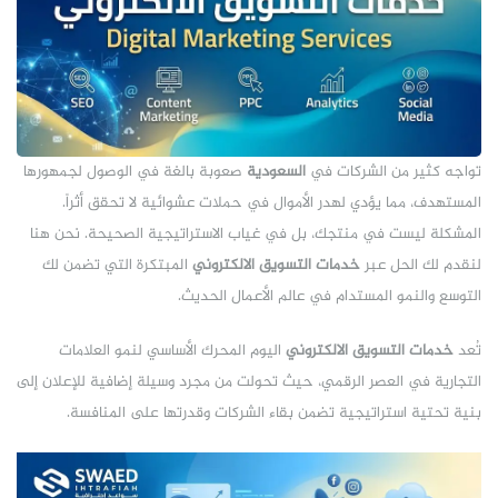
تواجه كثير من الشركات في
السعودية
صعوبة بالغة في الوصول لجمهورها
المستهدف، مما يؤدي لهدر الأموال في حملات عشوائية لا تحقق أثراً.
المشكلة ليست في منتجك، بل في غياب الاستراتيجية الصحيحة. نحن هنا
لنقدم لك الحل عبر
خدمات التسويق الالكتروني
المبتكرة التي تضمن لك
التوسع والنمو المستدام في عالم الأعمال الحديث.
تُعد
خدمات التسويق الالكتروني
اليوم المحرك الأساسي لنمو العلامات
التجارية في العصر الرقمي، حيث تحولت من مجرد وسيلة إضافية للإعلان إلى
بنية تحتية استراتيجية تضمن بقاء الشركات وقدرتها على المنافسة.