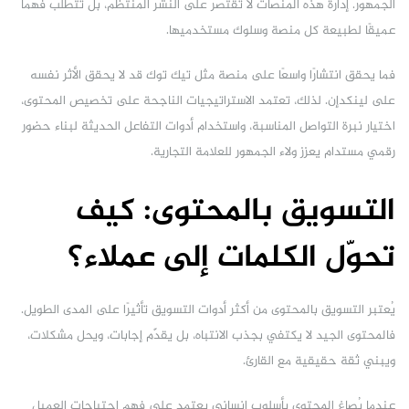
الجمهور. إدارة هذه المنصات لا تقتصر على النشر المنتظم، بل تتطلب فهمًا
عميقًا لطبيعة كل منصة وسلوك مستخدميها.
فما يحقق انتشارًا واسعًا على منصة مثل تيك توك قد لا يحقق الأثر نفسه
على لينكدإن. لذلك، تعتمد الاستراتيجيات الناجحة على تخصيص المحتوى،
اختيار نبرة التواصل المناسبة، واستخدام أدوات التفاعل الحديثة لبناء حضور
رقمي مستدام يعزز ولاء الجمهور للعلامة التجارية.
التسويق بالمحتوى: كيف
تحوّل الكلمات إلى عملاء؟
يُعتبر التسويق بالمحتوى من أكثر أدوات التسويق تأثيرًا على المدى الطويل.
فالمحتوى الجيد لا يكتفي بجذب الانتباه، بل يقدّم إجابات، ويحل مشكلات،
ويبني ثقة حقيقية مع القارئ.
عندما يُصاغ المحتوى بأسلوب إنساني يعتمد على فهم احتياجات العميل