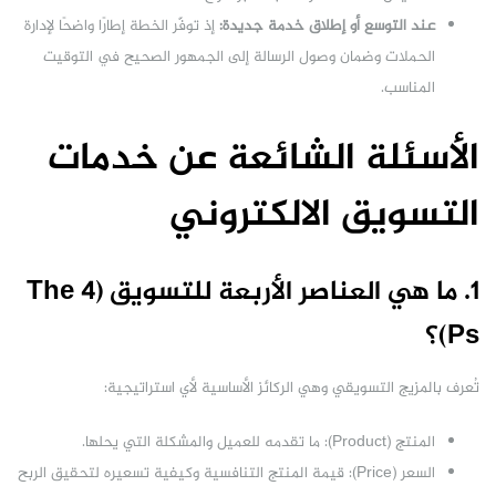
عند التوسع أو إطلاق خدمة جديدة:
إذ توفّر الخطة إطارًا واضحًا لإدارة
الحملات وضمان وصول الرسالة إلى الجمهور الصحيح في التوقيت
المناسب.
الأسئلة الشائعة عن خدمات
التسويق الالكتروني
1. ما هي العناصر الأربعة للتسويق (The 4
Ps)؟
تُعرف بالمزيج التسويقي وهي الركائز الأساسية لأي استراتيجية:
المنتج (Product): ما تقدمه للعميل والمشكلة التي يحلها.
السعر (Price): قيمة المنتج التنافسية وكيفية تسعيره لتحقيق الربح