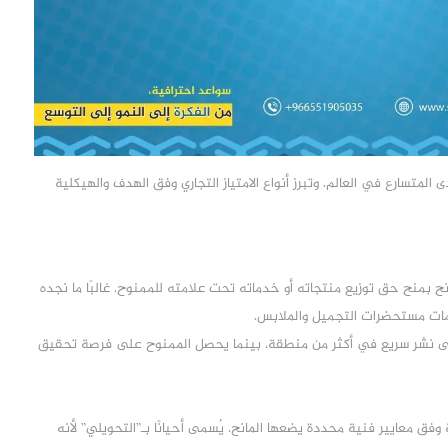
 المتسارع في العالم. وتبرز أنواع الامتياز التجاري وفق الهدف والهيكلية
مانح بمنح حق توزيع منتجاته أو خدماته تحت علامته للممنوح. غالبًا ما نجده
مات مستحضرات التجميل والملابس.
اج إلى نشر سريع في أكثر من منطقة، بينما يحصل الممنوح على فرصة تحقيق
فق معايير فنية محددة يضعها المانح. يُسمى أحيانًا بـ”التحويلي” لأنه