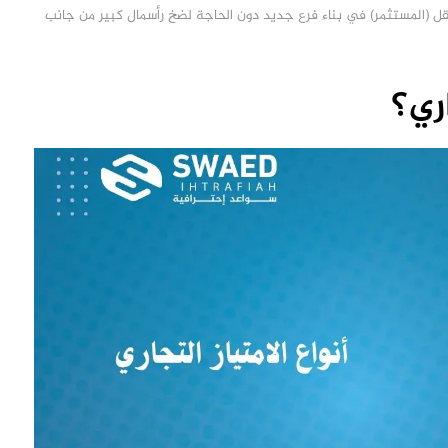
قل (المستثمر) في بناء فرع جديد دون الحاجة لضخ رأسمال كبير من جانب
اري؟