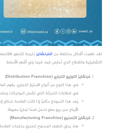
لقد ظهرت أشكال مختلفة من
الفرنشايز
نتيجة للتطور الاقتصادى
التشغيلية والقطاع الذي تُمارس فيه. فيما يلي أشهر الأنماط:
فرنشايز التوزيع التجاري (Distribution Franchise)
في هذا النوع من أنواع الامتياز التجاري، يقوم ال
في قطاعات التجزئة التي تشمل البوتيكات وعلا
يُعد هذا النموذج مثاليًا إذا كانت العلامة تحت
الأرباح عبر بيع سلع تحمل اسمًا تجاريًا معروفًا.
فرنشايز التصنيع (Manufacturing Franchise)
هنا، يحق للطرف الممنوح تصنيع منتجات العلامة و