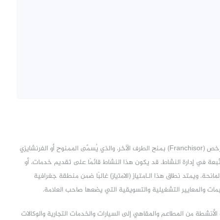
يُعرَف حق الامتياز بأنّه عقد قانوني، بموجبه يقوم المانح أو المرخص (Franchisor) بمنح الطرف الآخر، والذي يُسمّى الممنوح أو الفرنشايزي
ه المتّبعة في إدارة النشاط. قد يكون هذا النشاط قائمًا على تقديم خدمات، أو
نحة. ويمتد نطاق هذا الـامتياز (اﻻﻣﺗﻳﺎز) غالبًا ضمن منطقة جغرافية
يمات والمعايير التشغيلية والتسويقية التي يضعها صاحب العلامة.
أنشطة من المطاعم والمقاهي إلى السيارات والخدمات التجارية والوكالات