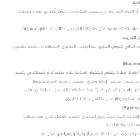
امة.
و المواد الغذائية، إذ تستفيد العلامة من انتشار أكبر مع ضمان جودتها.
 خدمات تحت العلامة، مثل صالونات التجميل، مكاتب الاستشارات، شركات
 التدريب.
رصة للمانح للتوسّع السريع، فيما يضمن للممنوح الاستفادة من علامة مشهورة
يُطلق عليه أيضًا “الفرع الكامل” أو الـBusiness Format. هنا، لا يقتصر استخدام العلامة على منتجات أو خدمات، بل يتسلم
ا يشمل أساليب الإدارة، وطرق التدريب، والدعم الفني، وغيرها.
كريا كافيه” و”فريش بلس”، وكذلك شركات التوصيل. هذا النوع يُعتبر
منح الممنوح إطار عمل متكامل جاهز للتطبيق.
الات إلى حد كبير، حيث يُتيح للممنوح التصرف كوكيل تجاري في منطقة
تسويقية والتشغيلية.
حوا جزءًا من سلسلة توزيع أو وكيلًا رئيسيًا في مجال ما.