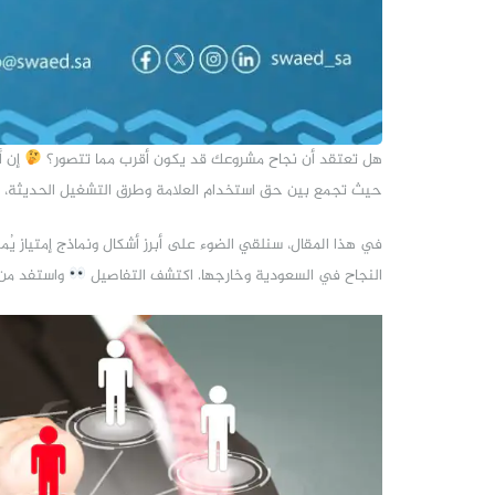
هل تعتقد أن نجاح مشروعك قد يكون أقرب مما تتصور؟
حيث تجمع بين حق استخدام العلامة وطرق التشغيل الحديثة، ل
في هذا المقال، سنلقي الضوء على أبرز أشكال ونماذج إمتياز يُ
النجاح في السعودية وخارجها. اكتشف التفاصيل
واستفد من ه