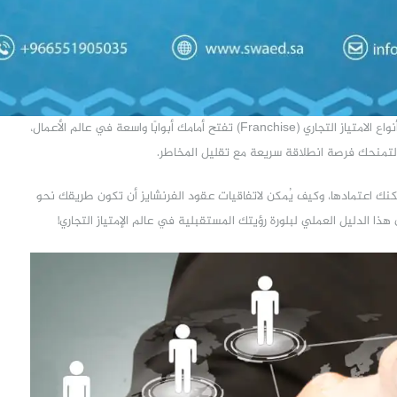
إن أنواع الامتياز التجاري (Franchise) تفتح أمامك أبوابًا واسعة في عالم الأعمال،
تمنحك فرصة انطلاقة سريعة مع تقليل المخاطر.
مكنك اعتمادها، وكيف يُمكن لاتفاقيات عقود الفرنشايز أن تكون طريقك نحو
ذا الدليل العملي لبلورة رؤيتك المستقبلية في عالم الإمتياز التجاري!