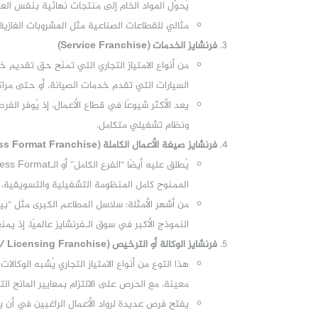
يُحوِّل المواد الخام إلى منتجات نهائية بنفس العل
مثالي للقطاعات الصناعية مثل المشروبات الغازية أ
فرنشايز الخدمات (Service Franchise)
من أنواع الامتياز التجاري التي تمنَح حق تقديم
السيارات التي تقدم خدمات الصيانة، أو حتى مراكز
يعد الأكثر شيوعًا في قطاع الأعمال، إذ يُوفر الف
ونظام تشغيلي متكامل.
فرنشايز صيغة الأعمال الكاملة (Business Format Franchise)
الممنوح كامل المنظومة التشغيلية والتسويقية، بم
من أشهر الأمثلة: سلاسل المطاعم الكبرى مثل “بي
النموذج الأكبر في سوق الـفرنشايز عالميًا، إذ ي
فرنشايز الوكالة أو الترخيص (Agency/ Licensing Franchise)
هذا التوع من أنواع الامتياز التجاري يُشبه الوك
معينة، مع الحرص على الالتزام بمعايير المانح ال
يفتح فرص عديدة لرواد الأعمال الراغبين في أن يصب