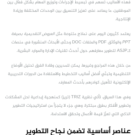
فهذه الأساليب تسهم في تبسيط الإجراءات وتوزيع المهام بشكل فعّال بين
الموظفين، ما يساعد على تعزيز التنسيق بين الوحدات المختلفة وزيادة
الإنتاجية.
يعتمد كثيرون اليوم على نماذج متنوعة مثل
العروض التقديمية بصيغة
PPT
والوثائق PDF والملفات DOC وحتّى الأبحاث المنشورة في منصات
كـASJP لتطوير معارفهم حول أحدث تقنيات الإدارة والموارد البشرية.
من خلال هذه المراجع وغيرها، يمكن للمديرين وقادة الفرق تحليل الأوضاع
التنظيمية وتبنّي أفضل أساليب التخطيط والاستفادة من الدورات التدريبية
الإلكترونية لتأهيل كوادرهم بأحدث المعارف.
وفي هذا السياق، تأتي نظرية TRIZ (تريز) كمنهجية إبداعية لحل المشكلات
وتطوير الأفكار بطرق مبتكرة، وهي جزء لا يتجزأ من استراتيجيات التطوير
الذكي التي تعزّز قيمة الأعمال وتحقق الاستدامة.
عناصر أساسية تضمن نجاح التطوير