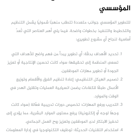
المؤسسي
للتطوير المؤسسي جوانب متعددة تتطلب منهجًا شموليًا يشمل التنظيم
والتخطيط والتنفيذ بخطوات واضحة. فيما يلي أهم العناصر التي تُعدّ
أساسية لنجاح أي مشروع تطويري:
تحديد الأهداف بدقّة: أي تطوير يبدأ من فهم واضح للأهداف التي
تسعى المنظمة إلى تحقيقها؛ سواء كانت تحسين الإنتاجية أو تعزيز
الجودة أو تطوير مهارات الموظفين.
تصميم الهيكل التنظيمي: إعادة تنظيم الفرق والأقسام وتوزيع
الأعمال طبقًا للكفاءات يضمن انسيابية العمليات وتقليل الهدر في
الوقت والموارد.
التدريب ورفع المهارات: تخصيص دورات تدريبية فعّالة (سواء كانت
وجهًا لوجه أو إلكترونية) يرفع مستوى الموارد البشرية، مما يؤدي إلى
تحفيز الابتكار لدى الموظفين وتعزيز روح العمل الجماعي.
استخدام التقنيات الحديثة: توظيف التكنولوجيا في إدارة المعلومات