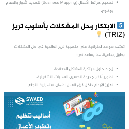
تصميم خرائط الأعمال (Business Mapping) لتحديد الأدوار والمهام
بوضوح.
الابتكار وحل المشكلات بأسلوب تريز
(TRIZ)
تعتمد سواعد احترافية على منهجية تريز العالمية في حل المشكلات
بطرق إبداعية، مما يساعد في:
إيجاد حلول مبتكرة للمشاكل المعقدة.
تطوير أفكار جديدة لتحسين العمليات التشغيلية.
تعزيز الإبداع داخل فرق العمل لضمان استمرارية النجاح.