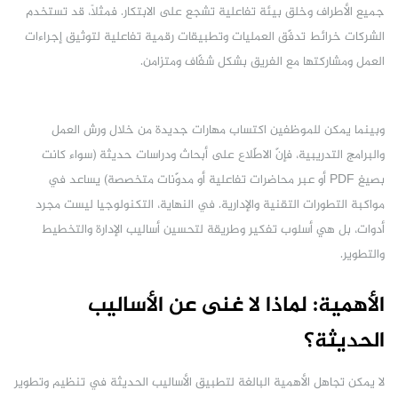
جميع الأطراف وخلق بيئة تفاعلية تشجع على الابتكار. فمثلاً، قد تستخدم
الشركات خرائط تدفّق العمليات وتطبيقات رقمية تفاعلية لتوثيق إجراءات
العمل ومشاركتها مع الفريق بشكل شفّاف ومتزامن.
وبينما يمكن للموظفين اكتساب مهارات جديدة من خلال ورش العمل
والبرامج التدريبية، فإنّ الاطّلاع على أبحاث ودراسات حديثة (سواء كانت
بصيغ PDF أو عبر محاضرات تفاعلية أو مدوّنات متخصصة) يساعد في
مواكبة التطورات التقنية والإدارية. في النهاية، التكنولوجيا ليست مجرد
أدوات، بل هي أسلوب تفكير وطريقة لتحسين أساليب الإدارة والتخطيط
والتطوير.
الأهمية: لماذا لا غنى عن الأساليب
الحديثة؟
لا يمكن تجاهل الأهمية البالغة لتطبيق الأساليب الحديثة في تنظيم وتطوير