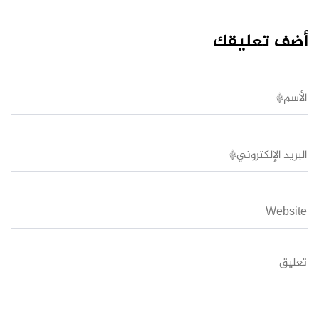
أضف تعليقك