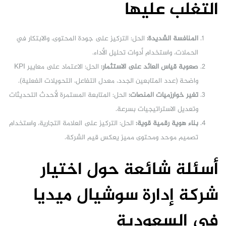
التغلب عليها
المنافسة الشديدة:
الحل: التركيز على جودة المحتوى، والابتكار في
الحملات، واستخدام أدوات تحليل الأداء.
صعوبة قياس العائد على الاستثمار:
الحل: الاعتماد على معايير KPI
واضحة (عدد المتابعين الجدد، معدل التفاعل، التحويلات الفعلية).
تغير خوارزميات المنصات:
الحل: المتابعة المستمرة لأحدث التحديثات
وتعديل الاستراتيجيات بسرعة.
بناء هوية رقمية قوية:
الحل: التركيز على العلامة التجارية، واستخدام
تصميم موحد ومحتوى مميز يعكس قيم الشركة.
أسئلة شائعة حول اختيار
شركة إدارة سوشيال ميديا
في السعودية