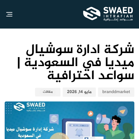
gle
ion
نش
نش
الك
في:
علي
شركة ادارة سوشيال
ميديا في السعودية |
سواعد احترافية
branddmarket
مايو 14, 2026
مقالات