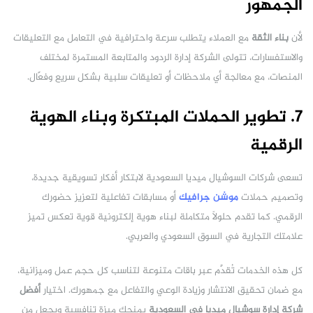
الجمهور
لأن
بناء الثقة
مع العملاء يتطلب سرعة واحترافية في التعامل مع التعليقات
والاستفسارات، تتولى الشركة إدارة الردود والمتابعة المستمرة لمختلف
المنصات، مع معالجة أي ملاحظات أو تعليقات سلبية بشكل سريع وفعّال.
7. تطوير الحملات المبتكرة وبناء الهوية
الرقمية
تسعى شركات السوشيال ميديا السعودية لابتكار أفكار تسويقية جديدة،
وتصميم حملات
موشن جرافيك
أو مسابقات تفاعلية لتعزيز حضورك
الرقمي. كما تقدم حلولاً متكاملة لبناء هوية إلكترونية قوية تعكس تميز
علامتك التجارية في السوق السعودي والعربي.
كل هذه الخدمات تُقدَّم عبر باقات متنوعة لتناسب كل حجم عمل وميزانية،
مع ضمان تحقيق الانتشار وزيادة الوعي والتفاعل مع جمهورك. اختيار
أفضل
شركة إدارة سوشيال ميديا في السعودية
يمنحك ميزة تنافسية ويجعل من