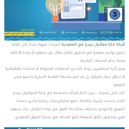
شركة ادارة سوشيال ميديا في السعودية
أصبحت ضرورة ملحّة لكل نشاط
تجاري يواجه صعوبة في تحقيق تفاعل فعّال مع جمهوره أو زيادة الانتشار
وسط زحام المنصات الرقمية.
ومع كثرة المنافسين، يزداد التحدي: الحسابات المتروكة أو الحملات العشوائية
لا تحقق نموًا حقيقيًا، بل قد تضر بسمعة العلامة التجارية وتضيّع فرص
التوسع.
لكن الحل بسيط… حين تختار شركة متخصصة في إدارة السوشيال ميديا
تقدم خدمات رقمية متكاملة، تضع استراتيجيات مبتكرة وتدير حملات
تسويق إلكتروني باحتراف، ستلاحظ الفرق في زيادة التفاعل، بناء جمهور
قوي، وتحقيق نتائج ملموسة تضع علامتك في صدارة السوق السعودي.