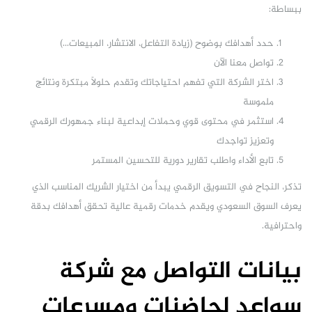
ببساطة:
حدد أهدافك بوضوح (زيادة التفاعل، الانتشار، المبيعات…)
تواصل معنا الآن
اختر الشركة التي تفهم احتياجاتك وتقدم حلولًا مبتكرة ونتائج
ملموسة
استثمر في محتوى قوي وحملات إبداعية لبناء جمهورك الرقمي
وتعزيز تواجدك
تابع الأداء واطلب تقارير دورية للتحسين المستمر
تذكر، النجاح في التسويق الرقمي يبدأ من اختيار الشريك المناسب الذي
يعرف السوق السعودي ويقدم خدمات رقمية عالية تحقق أهدافك بدقة
واحترافية.
بيانات التواصل مع شركة
سواعد لحاضنات ومسرعات