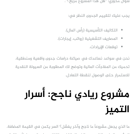
سؤال محوري: “هل هذا المشروع مربح؟”.
يجب عليك لتقييم الجدوى النظر في:
التكاليف التأسيسية (رأس المال).
المصاريف التشغيلية (رواتب، إيجارات).
توقعات الإيرادات.
نحن في سواعد نساعدك في صياغة دراسات جدوى واقعية ومنطقية،
تحميك من المفاجآت المالية وتوضح لك المطلوبة من السيولة النقدية
للاستمرار حتى الوصول لنقطة التعادل.
مشروع ريادي ناجح: أسرار
التميز
ما الذي يجعل مشروعاً ما ناجح وآخر يفشل؟ السر يكمن في القيمة المضافة.