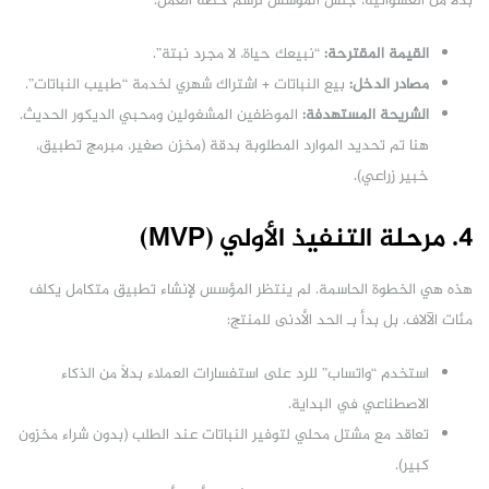
بدلاً من العشوائية، جلس المؤسس لرسم خطة العمل:
القيمة المقترحة:
“نبيعك حياة، لا مجرد نبتة”.
مصادر الدخل:
بيع النباتات + اشتراك شهري لخدمة “طبيب النباتات”.
الشريحة المستهدفة:
الموظفين المشغولين ومحبي الديكور الحديث.
هنا تم تحديد الموارد المطلوبة بدقة (مخزن صغير، مبرمج تطبيق،
خبير زراعي).
4. مرحلة التنفيذ الأولي (MVP)
هذه هي الخطوة الحاسمة. لم ينتظر المؤسس لإنشاء تطبيق متكامل يكلف
مئات الآلاف. بل بدأ بـ الحد الأدنى للمنتج:
استخدم “واتساب” للرد على استفسارات العملاء بدلاً من الذكاء
الاصطناعي في البداية.
تعاقد مع مشتل محلي لتوفير النباتات عند الطلب (بدون شراء مخزون
كبير).