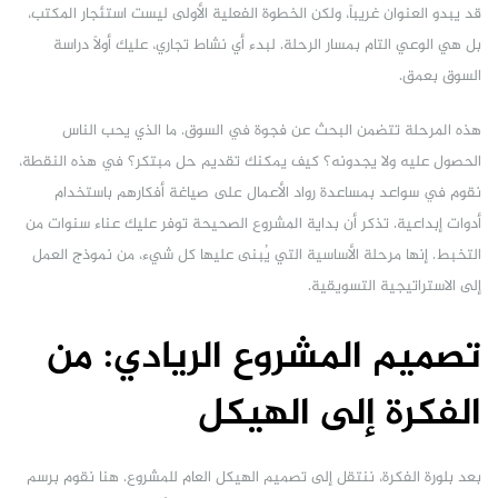
قد يبدو العنوان غريباً، ولكن الخطوة الفعلية الأولى ليست استئجار المكتب،
بل هي الوعي التام بمسار الرحلة. لبدء أي نشاط تجاري، عليك أولاً دراسة
السوق بعمق.
هذه المرحلة تتضمن البحث عن فجوة في السوق. ما الذي يحب الناس
الحصول عليه ولا يجدونه؟ كيف يمكنك تقديم حل مبتكر؟ في هذه النقطة،
نقوم في سواعد بمساعدة رواد الأعمال على صياغة أفكارهم باستخدام
أدوات إبداعية. تذكر أن بداية المشروع الصحيحة توفر عليك عناء سنوات من
التخبط. إنها مرحلة الأساسية التي يُبنى عليها كل شيء، من نموذج العمل
إلى الاستراتيجية التسويقية.
تصميم المشروع الريادي: من
الفكرة إلى الهيكل
بعد بلورة الفكرة، ننتقل إلى تصميم الهيكل العام للمشروع. هنا نقوم برسم