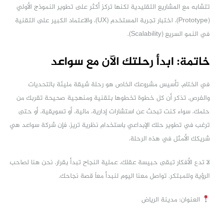
تتشابه مع المشاريع التقليدية لكنها تركز أكثر على تطوير النموذج الأولي
(Prototype)، اختبار تجربة المستخدم (UX)، والاعتماد الكبير على التقنية
في النمو السريع (Scalability).
خاتمة: ابدأ رحلتك الآن مع سواعد
في الختام، تأسيس مشروعك الخاص هو رحلة شيقة مليئة بالتحديات
والفرص. تذكر أن كل خطوة تخطوها بتقنية ومنهجية صحيحة تقربك من
حلمك. سواء كنت تبحث عن استشارات إدارية، مالية، أو تسويقية، أو حتى
ترغب في تطوير حلك الإبداعي باستخدام نظرية تريز، فإن شركة سواعد هي
شريكك الأمثل في هذه الرحلة.
لا تدع الأفكار تبقى حبيسة عقلك، عملية النجاح تبدأ بقرار. نحن هنا لصاحب
الرؤية وللمبتكر. تواصل معنا اليوم لنبدأ معاً قصة نجاحك.
العنوان: مدينة الرياض