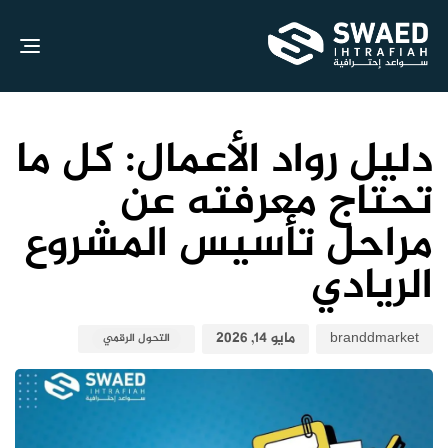
gle
ion
نش
نش
الك
في:
علي
دليل رواد الأعمال: كل ما
تحتاج معرفته عن
مراحل تأسيس المشروع
الريادي
branddmarket
مايو 14, 2026
التحول الرقمي