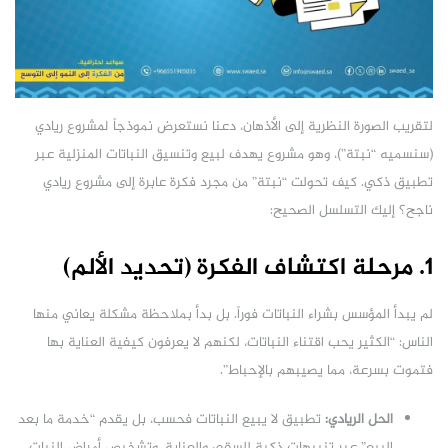
لتقريب الصورة النظرية إلى الأذهان، دعنا نستعرض نموذجاً لمشروع ريادي
(سنسميه “نبتة”)، وهو مشروع يهدف لبيع وتنسيق النباتات المنزلية عبر
تطبيق ذكي. كيف تحولت “نبتة” من مجرد فكرة عابرة إلى مشروع ريادي
ناجح؟ إليك التسلسل الصحيح:
1. مرحلة اكتشاف الفكرة (تحديد الألم)
لم يبدأ المؤسس بشراء النباتات فوراً. بل بدأ بملاحظة مشكلة يعاني منها
الناس: “الكثير يحب اقتناء النباتات، لكنهم لا يعرفون كيفية العناية بها
فتموت بسرعة، مما يصيبهم بالإحباط”.
الحل الريادي:
تطبيق لا يبيع النباتات فحسب، بل يقدم “خدمة ما بعد
البيع” عبر تنبيهات ذكية للسقي والعناية، وتشخيص أمراض النبات