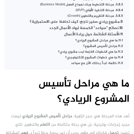
3. مرحلة التخطيط وبناء نموذج العمل (Business Model)
4. مرحلة التنفيذ الأولي (MVP)
5. مرحلة التقييم والتطوير (Growth)
مشروع ريادي صغير ناجح: كيف تحافظ على الاستمرارية؟
نصائح "سواعد" الخمسة لرواد الأعمال الجدد
الأسئلة الشائعة حول ريادة الأعمال
ما هي مراحل المشروع الريادي؟
مراحل تأسيس المشروع؟
ما هي الخطوات اللازمة لبدء مشروع ريادي؟
ما هي خطوات المشروع التكنولوجي؟
خاتمة: ابدأ رحلتك الآن مع سواعد
ما هي مراحل تأسيس
المشروع الريادي؟
تُعد هذه المرحلة هي حجر الزاوية.
مراحل تأسيس المشروع الريادي
ليست
مجرد إجراءات روتينية، بل هي رحلة متكاملة من
التعلم
والتطوير. لكي
تضمن
تحويل
فكرتك إلى واقع، يجب أن تمر بدورة حياة تبدأ بـ
فهم
المشكلة