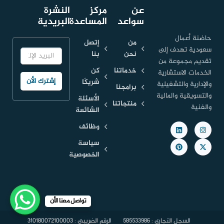
عن
مركز
النشرة
سواعد
المساعدة
البريدية
حاضنة أعمال
من
إتصل
سعودية تهدف إلى
نحن
بنا
تقديم مجموعة من
خدماتنا
كن
الخدمات الاستشارية
شريكًا
والإدارية والتشغيلية
برامجنا
والتسويقية والمالية
الأسئلة
منتجاتنا
والفنية
الشائعة
وظائف
سياسة
الخصوصية
تواصل معنا الأن
السجل التجاري : 585533986
الرقم الضريبي : 310180072100003