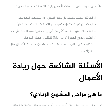
بناءً على خبرتنا في حاضنات الأعمال، إليك
الخمسة
نصائح الذهبية:
فكرتك
ليست ملكك، بل ملك السوق؛ كن مستعداً لتعديلها.
ابحث عن شريك يكمل نقص مهاراتك، لا شريك يشبهك تماماً.
اهتم بالتدفق النقدي أكثر من الأرباح الدفترية في السنة الأولى.
استعن بذوي الخبرة (Mentors) لتقليل أخطاء البداية.
لا تتردد في طلب المساعدة المتخصصة من حاضنات الأعمال مثل
“سواعد”.
الأسئلة الشائعة حول ريادة
الأعمال
ما هي مراحل المشروع الريادي؟
تمر المشاريع الريادية عادة بأربع مراحل أساسية: مرحلة الفكرة والتحقق،