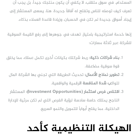
المستدام. في سوق متقلب، لا يكفي أن يكون منتجك جيداً، بل يجب أن
تعرف كيف توصله للناس وتفتح له آفاقاً جديدة. هنا، يسعى المستشار إلى
إيجاد أسواق جديدة لم تكن في الحسبان، وزيادة قاعدة العملاء بذكاء.
إنها خدمة استراتيجية بامتياز، تهدف في جوهرها إلى رفع القيمة السوقية
للشركة عبر ثلاثة مسارات:
بناء شراكات ذكية:
ربط شركتك بكيانات أخرى تكمل عملك، مما يخلق
قوة سوقية مضاعفة.
تطوير نماذج الأعمال:
تحديث الطريقة التي تجني بها الشركة المال
لتواك
ب شدة المنافسة ال
رقمية والواقعية.
اقتناص فرص استثمار (Investment Opportunities):
المستشار
الناجح يمتلك حاسة سادسة لرؤية الفرص التي لم تكن مرئية للإدارة
الداخلية، مما يفتح أبواباً للتمويل والنمو السريع.
الهيكلة التنظيمية كأحد