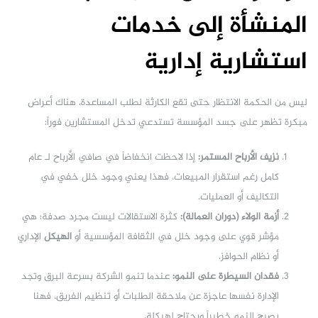
المنشأة إلى خدمات
استشارية إدارية
ليس من الحكمة الانتظار حتى تقع الكارثة لطلب المساعدة. هناك أعراض
مبكرة تظهر على جسد المؤسسة تستدعي تدخل المستشارين فوراً:
نزيف الأرباح المستمر:
إذا لاحظت انخفاضاً في صافي الأرباح لـ عام
كامل رغم استقرار المبيعات، فهذا يعني وجود خلل خفي في
التكاليف أو العمليات.
أزمة الولاء (دوران العمالة):
كثرة الاستقالات ليست مجرد صدفة؛ هي
مؤشر قوي على وجود خلل في الثقافة المؤسسية أو
الهيكل
الإداري
أو نظام الحوافز.
فقدان السيطرة على النمو:
عندما تنمو الشركة بسرعة البرق وتجد
الإدارة نفسها عاجزة عن ملاحقة الطلبات أو تنظيم الفريق، فهنا
يصبح النمو خطيراً ويحتاج لهيكلة.