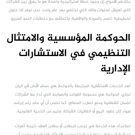
متلاطم الأمواج. إن وجود خطة استراتيجية واضحة هو ما يفرق بين الشركات
التي تعيش لسنوات وتلك التي تختفي بعد عام واحد. نحن نوفر لك حلول
تخطيطية تتسم بالمرونة والواقعية، وتتماشى مع متطلبات النمو السريع.
الحوكمة المؤسسية والامتثال
التنظيمي في الاستشارات
الإدارية
تُعد الخدمات الاستشارية المرتبطة بالحوكمة هي صمام الأمان لأي كيان
تجاري. الحوكمة هي مجموعة القواعد والضوابط التي تُدار بها الشركات
لضمان الشفافية ومنع تضارب المصالح. كما تضمن أن أي عقد يتم إبرامه،
سواء كان عقود البيع أو اتفاقيات الشراكة، سليم من الناحية القانونية.
تساعدك هذه الخدمة في تجنب البطلان أو بطلان العقد نتيجة ثغرات
إجرائية قد يغفل عنها غير المتخصصين. الامتثال التنظيمي يضمن أن