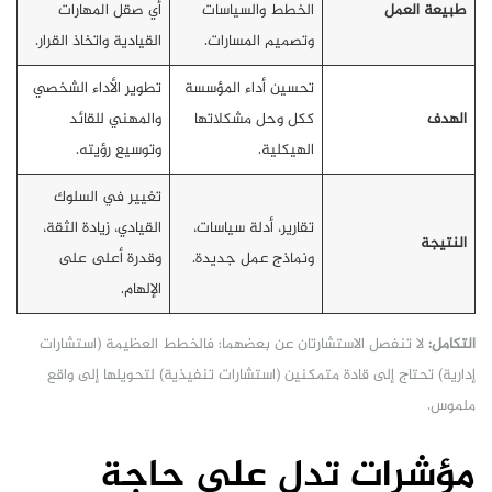
طبيعة العمل
الخطط والسياسات
أي صقل المهارات
وتصميم المسارات.
القيادية واتخاذ القرار.
تحسين أداء المؤسسة
تطوير الأداء الشخصي
الهدف
ككل وحل مشكلاتها
والمهني للقائد
الهيكلية.
وتوسيع رؤيته.
تغيير في السلوك
تقارير، أدلة سياسات،
القيادي، زيادة الثقة،
النتيجة
ونماذج عمل جديدة.
وقدرة أعلى على
الإلهام.
التكامل:
لا تنفصل الاستشارتان عن بعضهما؛ فالخطط العظيمة (استشارات
إدارية) تحتاج إلى قادة متمكنين (استشارات تنفيذية) لتحويلها إلى واقع
ملموس.
مؤشرات تدل على حاجة