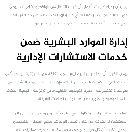
يجب أن يدرك كل رائد أعمال أن غياب التنظيمي الواضح والشامل قد يؤدي
في النهاية إلى بطلان فعالية أي قرار إداري يُتخذ، مهما كان ذكياً؛ لأن القرار
الذي لا يجد يداً منظمة لتنفيذه يبقى مجرد حبر على ورق.
إدارة الموارد البشرية ضمن
خدمات الاستشارات الإدارية
يؤمن الخبراء أن العنصر البشرية ليس مجرد تكلفة في الميزانية، بل هو أثمن
أصولك التي تملكها كصاحب عمل. لذلك، فإن استشارات الموارد البشرية في
سواعد لا تقتصر على مجرد التوظيف التقليدي، بل تركز على كيفية الحفاظ
على الموهبة و تطوير مهاراتها لتواكب تطلعات الشركة.
تساعد هذه الخدمات المتكاملة في بناء بيئة عمل محفزة تزيد من ولاء
الموظفين لـ الشركة. من خلال تحليل الوظائف ووضع الهيكل التنظيمي
العادل، نضمن أن كل فرد يضع جهده في مكانه الصحيح، مما يؤدي في