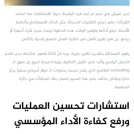
نحن نعيش في عصر لم تعد فيه الرقمنة خياراً. الاستشارات هنا تساعد
الشركات على تبني التقنيات الحديثة، مثل الذكاء الاصطناعي وأنظمة
الأتمتة، لرفع أدائها وتوفير الوقت. هذه الخطوة ليست مجرد شراء أجهزة أو
برامج، بل هي تغيير شامل في عقلية العمل لتصبح رقمية بالكامل.
يقوم المستشار بتقديم تقارير دورية، ربما كلَّ ثلاثة شهور، لمتابعة مدى تقدم
التحول الرقمي وأثره على تقليل التكاليف وزيادة سرعة البيع. إن سوق الـ
consulting العالمي الذي يقدر حجمه بمليارات الـ دولار أمريكي سنوياً يركز
حالياً وبشكل مكثف على هذا المحور لضمان بقاء المنشآت في دائرة
المنافسة.
استشارات تحسين العمليات
ورفع كفاءة الأداء المؤسسي