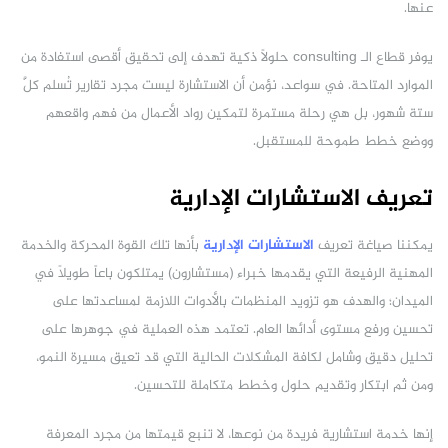
عنها.
يوفر قطاع الـ consulting حلولاً ذكية تهدف إلى تحقيق أقصى استفادة من
الموارد المتاحة. في سواعد، نؤمن أن الاستشارة ليست مجرد تقارير تُسلم كلَّ
ستة شهور، بل هي رحلة مستمرة لتمكين رواد الأعمال من فهم واقعهم
ووضع خطط طموحة للمستقبل.
تعريف الاستشارات الإدارية
يمكننا صياغة تعريف
الاستشارات الإدارية
بأنها تلك القوة المحركة والخدمة
المهنية الرفيعة التي يقدمها خبراء (مستشارون) يمتلكون باعاً طويلاً في
الميدان؛ والهدف هو تزويد المنظمات بالأدوات اللازمة لمساعدتها على
تحسين ورفع مستوى أدائها العام. تعتمد هذه العملية في جوهرها على
تحليل دقيق وشامل لكافة المشكلات الحالية التي قد تعيق مسيرة النمو،
ومن ثم ابتكار وتقديم حلول وخطط متكاملة للتحسين.
إنها خدمة استشارية فريدة من نوعها، لا تنبع قيمتها من مجرد المعرفة