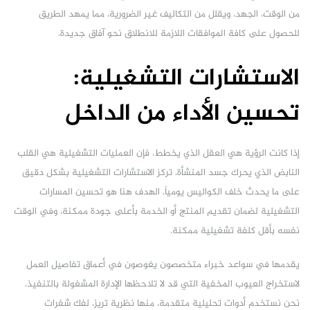
من الوقت، الجهد، ويقلل من التكاليف غير الضرورية، مما يمهد الطريق
للحصول على كافة الموافقات اللازمة للانطلاق نحو آفاق جديدة.
الاستشارات التشغيلية:
تحسين الأداء من الداخل
إذا كانت الرؤية هي العقل الذي يخطط، فإن العمليات التشغيلية هي القلب
النابض الذي يحرك جسد المنشأة. تركز الاستشارات التشغيلية بشكل دقيق
على ما يحدث خلف الكواليس يومياً. الهدف هنا هو تحسين المسارات
التشغيلية لضمان تقديم المنتج أو الخدمة بأعلى جودة ممكنة، وفي الوقت
نفسه بأقل كلفة تشغيلية ممكنة.
يقدمها في سواعد خبراء متخصصون يغوصون في أعماق تفاصيل العمل
لاستخراج العيوب المخفية التي قد لا تلاحظها الإدارة المشغولة بالتنفيذ.
نحن نستخدم أدوات تحليلية متقدمة، منها نظرية تريز، لفك شفرات