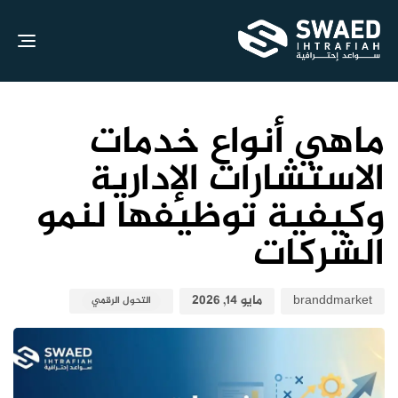
gle
ion
نش
نش
الك
في:
علي
ماهي أنواع خدمات
الاستشارات الإدارية
وكيفية توظيفها لنمو
الشركات
branddmarket
مايو 14, 2026
التحول الرقمي