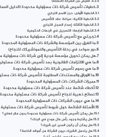
5. الغرض من الشركة (النشاط)
خطوات تأسيس شركة ذات مسؤولية محدودة (الدليل العمل
الخطوة الأولى: حجز الاسم التجاري
الخطوة الثانية: صياغة عقد التأسيس
الخطوة الثالثة: إصدار السجل التجاري
الخطوة الرابعة: التسجيل في الجهات الحكومية
تجربتي مع تأسيس شركة ذات مسؤولية محدودة
ما الفرق بين المؤسسة والشركة ذات المسؤولية المحدودة
دور سواعد في رحلة التأسيس والنمو(شريكك للنجاح)
هل يمكن تحويل مؤسسة فردية إلى شركة ذات مسؤولية م
ما هي الالتزامات القانونية بعد تأسيس شركة ذات مسئولي
ما هي رسوم تأسيس شركة ذات مسؤولية محدودة
ما الاوراق والمستندات المطلوبة لتأسيس شركة ذات مسئو
مميزات الشركات ذات المسؤولية المحدودة
أخطاء شائعة عند تأسيس شركة ذات مسؤولية محدودة
نصائح ذهبية لنجاح تأسيس شركة ذات مسئولية محدودة
ما هي عيوب الشركات ذات المسؤولية المحدودة
الأسئلة الشائعة حول شروط تأسيس شركة ذات مسئولية 
هل يمكن تأسيس شركة ذات مسؤولية محدودة بدون مقر فعلي؟
هل يشترط وجود رأس مال مودع في البنك؟
هل يمكن أن يكون المدير غير شريك؟
هل يتحمل الشريك ديون الشركة من أمواله الخاصة؟
هل يمكن بيع الحصص لشخص آخر؟