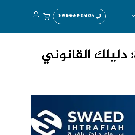
00966551905035
دليلك القانوني
نشرت
نشرت
الكاتب
في:
علي: