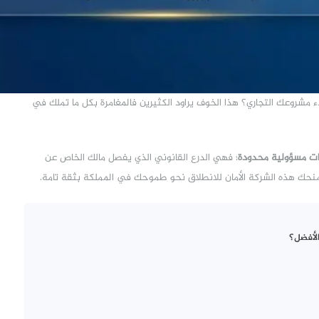
شروعك التجاري؟ هذا الخوف يراود الكثيرين فالمغامرة بكل ما تملك في
ت مسؤولية محدودة
؛ فهي الدرع القانوني الذي يفصل مالك الخاص عن
حك هذه الشركة الأمان للانطلاق نحو طموحك في المملكة بثقة تامة.
الأفضل؟