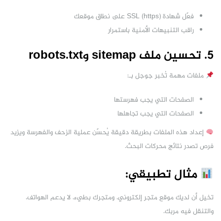
فعّل شهادة SSL (https) على نطاق موقعك
راقب التنبيهات الأمنية باستمرار
5. تحسين ملف sitemap وrobots.txt
ملفات مهمة تُخبر جوجل بـ:
الصفحات التي يجب فهرستها
الصفحات التي يجب تجاهلها
إعداد هذه الملفات بطريقة دقيقة يُحسّن عملية الزحف والفهرسة ويزيد
فرص تصدر نتائج محركات البحث.
مثال تطبيقي:
تخيل أن لديك موقع متجر إلكتروني، ومتجرك بطيء، لا يدعم الهواتف،
والتنقل فيه مربك.