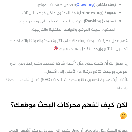
زحف داخلي (
Crawling
)
: فحص صفحات الموقع.
فهرسة (Indexing)
: أرشفة المحتوى داخل قواعد البيانات.
تصنيف (Ranking)
: ترتيب الصفحات بناءً على معايير جودة
المحتوى، سرعة الموقع، والروابط الداخلية والخارجية.
فهم عمل محركات البحث يساعدك على تكييف محتواك وتقنياتك لضمان
تحسين النتائج وزيادة التفاعل مع جمهورك
إذا سبق لك أن كتبت عبارة مثل “أفضل شركة تصميم متجر إلكتروني” في
جوجل، ووجدت نتائج مرتبة من الأعلى إلى الأسفل…
فأنت رأيت عملية تحسين نتائج محركات البحث (SEO) تعمل أمامك — لحظة
بلحظة.
لكن كيف تفهم محركات البحث موقعك؟
محرك البحث مثل Google أو Bing يشبه إلى حد ما موظف أرشيف رقمي،