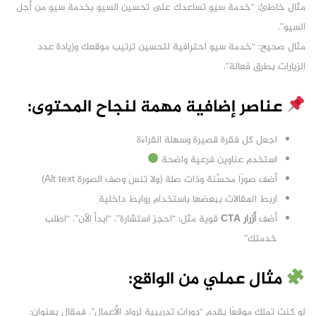
مثال خاطئ: “خدمة سيو تساعدك على تحسين السيو بخدمة سيو من أجل
السيو”.
مثال صحيح: “خدمة سيو احترافية لتحسين ترتيب موقعك وزيادة عدد
الزيارات بطرق فعالة”.
عناصر إضافية مهمة لنجاح المحتوى:
اجعل كل فقرة قصيرة وسهلة القراءة
استخدم عناوين فرعية واضحة
أضف صورًا محسّنة وذات صلة (ولا تنسَ وصف الصورة Alt text)
اربط المقالات ببعضها باستخدام روابط داخلية
أضف
أزرار CTA
قوية مثل: “احجز استشارة”، “ابدأ الآن”، “اطلب
خدمتك”
مثال عملي من الواقع:
لو كنت تملك موقعًا يقدم “دورات تدريبية لرواد الأعمال”، فمقال بعنوان: