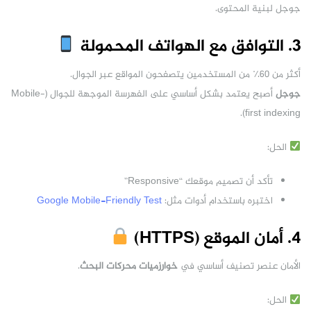
جوجل لبنية المحتوى.
3. التوافق مع الهواتف المحمولة
أكثر من 60٪ من المستخدمين يتصفحون المواقع عبر الجوال.
جوجل
أصبح يعتمد بشكل أساسي على الفهرسة الموجهة للجوال (Mobile-
first indexing).
الحل:
تأكد أن تصميم موقعك “Responsive”
اختبره باستخدام أدوات مثل:
Google Mobile-Friendly Test
4. أمان الموقع (HTTPS)
الأمان عنصر تصنيف أساسي في
خوارزميات محركات البحث
.
الحل: