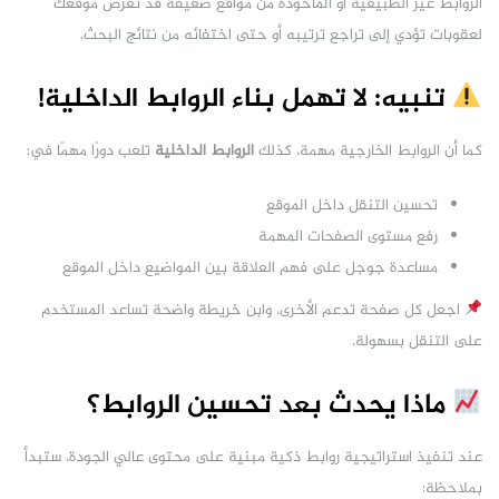
الروابط غير الطبيعية أو المأخوذة من مواقع ضعيفة قد تُعرّض موقعك
لعقوبات تؤدي إلى تراجع ترتيبه أو حتى اختفائه من نتائج البحث.
تنبيه: لا تهمل بناء الروابط الداخلية!
كما أن الروابط الخارجية مهمة، كذلك
الروابط الداخلية
تلعب دورًا مهمًا في:
تحسين التنقل داخل الموقع
رفع مستوى الصفحات المهمة
مساعدة جوجل على فهم العلاقة بين المواضيع داخل الموقع
اجعل كل صفحة تدعم الأخرى، وابنِ خريطة واضحة تساعد المستخدم
على التنقل بسهولة.
ماذا يحدث بعد تحسين الروابط؟
عند تنفيذ استراتيجية روابط ذكية مبنية على محتوى عالي الجودة، ستبدأ
بملاحظة: