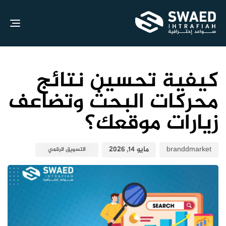
gle
ion
نش
نش
الك
في:
علي
كيفية تحسين نتائج
محركات البحث وتضاعف
زيارات موقعك؟
branddmarket
مايو 14, 2026
التسويق الرقمي