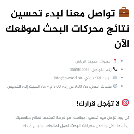
تواصل معنا لبدء تحسين
نتائج محركات البحث لموقعك
الآن
العنوان: مدينة الرياض
رقم التواصل: 0551905035
البريد الإلكتروني:
info@swaed.sa
ساعات العمل: من 9:00 ص إلى 9:00 م – من السبت إلى الخميس
لا تؤجل قرارك!
كل يوم تؤجل فيه تحسين موقعك، هو فرصة تفقدها لصالح منافسيك.
ابدأ معنا الآن، واجعل
محركات البحث تعمل لصالحك
… وليس ضدك.