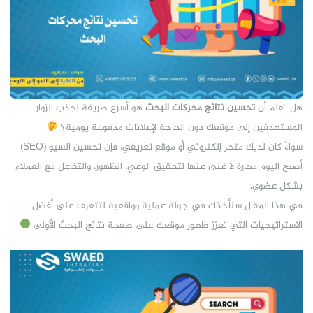
هل تعلم أن
تحسين نتائج محركات البحث
هو أسرع طريقة لجذب الزوار
المستهدفين إلى موقعك دون الحاجة لإعلانات مدفوعة يومية؟
سواءً كان لديك متجر إلكتروني أو موقع تعريفي، فإن تحسين السيو (SEO)
أصبح اليوم مهارة لا غنى عنها لتحقيق الوعي، الظهور، والتفاعل مع العملاء
بشكل عضوي.
في هذا المقال سنأخذك في جولة عملية وواقعية لتتعرف على أفضل
الاستراتيجيات التي تعزز ظهور موقعك على صفحة نتائج البحث الأولى