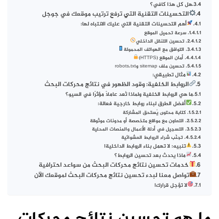
هل كل هذا كافي؟
التحسينات التقنية التي ترفع ترتيب موقعك في جوجل
أهم التحسينات التقنية التي عليك الانتباه لها:
1. سرعة تحميل الموقع
2. تحسين التنقل الداخلي
3. التوافق مع الهواتف المحمولة
4. أمان الموقع (HTTPS)
5. تحسين ملف sitemap وrobots.txt
مثال تطبيقي:
الروابط الخلفية: وقود الظهور في نتائج محركات البحث
ما هي الروابط الخلفية ولماذا تُعد عاملًا مؤثرًا في السيو؟
أفضل الطرق لبناء روابط خارجية فعالة:
1. كتابة محتوى يُستحق المشاركة
2. التعاون مع مواقع متخصصة أو مدونات موثوقة
3. التسجيل في أدلة الأعمال والمنصات المحلية
4. تجنّب شراء الروابط العشوائية
تنبيه: لا تهمل بناء الروابط الداخلية!
ماذا يحدث بعد تحسين الروابط؟
خدمات تحسين نتائج محركات البحث من سواعد احترافية
تواصل معنا لبدء تحسين نتائج محركات البحث لموقعك الآن
لا تؤجل قرارك!