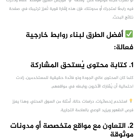
لو نشرت مجلة موثوقة مثل “ومضة” أو “فوربس الشرق الأوسط” مقالًا وذكرت
فيه رابطًا لمتجرك أو مدونتك، فإن هذه إشارة قوية تُعزز ترتيبك في صفحة
نتائج البحث.
أفضل الطرق لبناء روابط خارجية
فعالة:
1. كتابة محتوى يُستحق المشاركة
كلما كان المحتوى عالي الجودة وذو فائدة حقيقية للمستخدمين، زادت
احتمالية أن يُشارك الآخرون روابطه في مواقعهم.
استخدم إحصائيات، دراسات حالة، أمثلة من السوق المحلي، وهذا يعزز
فرص الظهور ويزيد الوعي بالعلامة التجارية.
2. التعاون مع مواقع متخصصة أو مدونات
موثوقة