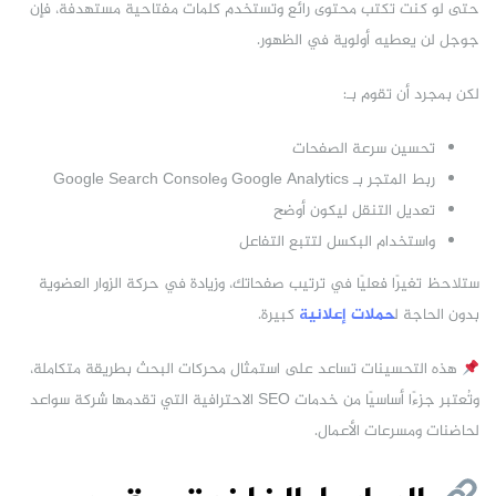
حتى لو كنت تكتب محتوى رائع وتستخدم كلمات مفتاحية مستهدفة، فإن
جوجل لن يعطيه أولوية في الظهور.
لكن بمجرد أن تقوم بـ:
تحسين سرعة الصفحات
ربط المتجر بـ Google Analytics وGoogle Search Console
تعديل التنقل ليكون أوضح
واستخدام البكسل لتتبع التفاعل
ستلاحظ تغيرًا فعليًا في ترتيب صفحاتك، وزيادة في حركة الزوار العضوية
بدون الحاجة ل
حملات إعلانية
كبيرة.
هذه التحسينات تساعد على استمثال محركات البحث بطريقة متكاملة،
وتُعتبر جزءًا أساسيًا من خدمات SEO الاحترافية التي تقدمها شركة سواعد
لحاضنات ومسرعات الأعمال.