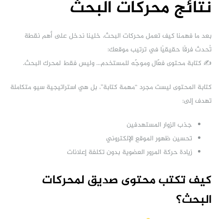
نتائج محركات البحث
بعد ما فهمنا كيف تعمل محركات البحث، خلينا ندخل على أهم نقطة
تُحدث فرقًا حقيقيًا في ترتيب موقعك:
✍️ كتابة محتوى فعّال وموجّه للمستخدم… وليس فقط لمحرك البحث.
كتابة المحتوى ليست مجرد “مهمة كتابة”، بل هي استراتيجية سيو متكاملة
تهدف إلى:
جذب الزوار المستهدفين
تحسين ظهور الموقع الإلكتروني
زيادة حركة المرور العضوية بدون تكلفة إعلانات
كيف تكتب محتوى صديق لمحركات
البحث؟