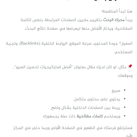
هنا تبدأ المنافسة!
يبدأ
محرك البحث
بتقييم ملايين الصفحات المرتبطة بنفس الكلمة
المفتاحية، ويختار الأفضل منها ليعرضها في صفحة نتائج البحث.
المعيار؟ جودة المحتوى، سرعة الموقع، الروابط الخلفية (Backlinks)، وتجربة
المستخدم.
مثال: لو كان لديك مقال بعنوان “أفضل استراتيجيات تحسين السيو”،
وموقعك:
سريع
يحتوي على محتوى متكامل
يربط بين الصفحات الداخلية بشكل واضح
ويستخدم
كلمات مفتاحية
ذات صلة بجمهورك
فسترتفع فرصتك في الظهور في الصفحة الأولى وربما حتى في المركز
الأول.